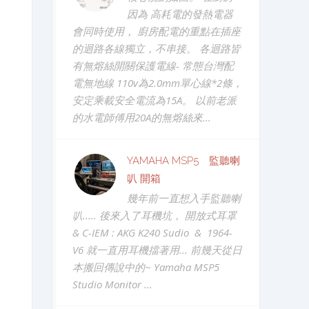
因為 高耗電的發熱電器
會同時使用， 廚房配電的重點在插座
的迴路各線獨立，不串接。 各迴路皆
有無熔絲開關保護電線- 常態台灣配
電無地線 110v為2.0mm單心線*2條，
安定乘載安全電流為15A。 以前老派
的水電師傅用20A的無熔絲來...
YAMAHA MSP5 監聽喇
叭 開箱
幾年前一直想入手監聽喇
叭..... 後來入了耳機坑， 開放式耳罩
& C-IEM : AKG K240 Sudio & 1964-
V6 就一直用耳機擋著用... 前幾天從日
本搬回傳說中的~ Yamaha MSP5
Studio Monitor ...