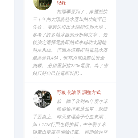
紀錄
梅雨季要到了，家裡裝快
三十年的太陽能熱水器加熱功能早已
失效， 要解決沒出太陽能洗熱水澡，
參考了許多熱水器的分析與文章， 最
後決定選擇電能即熱式來輔助太陽能
熱水系統。 但因為這種即熱電熱水器
最高會耗46A，現有的電線無法安全
負載。 必須重新拉220v電纜。為了省
錢只好自己拉電跟裝配...
野狼 化油器 調整方式
前一陣子收到99年度小米
狼檢驗排氣通知單，就隨
手丟桌上。 昨天整理桌子心血來潮，
加上1/28行照也得換新，中午將小米
狼牽出車庫準備驗排氣。 轉開鑰匙空