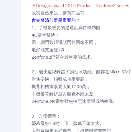
iF Design award 2015 Product- Zenfone2 series
以我自己來說，購買商品前，
會先釐清什麼是重要的？
1、手機最重要的是通話與待機功能
4G雙卡雙待：
因上網門號跟通話門號兩家不同，
最好能支援雙4G，
Zenfone2已符合最重要的需求。
2、能快速紀錄當下的拍照功能、能存在Micro SD
對焦要快、拍照成功率要高，
機背相機畫素要大於1200萬，
手機螢幕解析度與顏色不能太差。
Zenfone2有雷射對焦拍照速度跟成功率高。
3、方便攜帶：
螢幕最好4.3吋上下，螢幕不須太大。
大螢幕換來不好攜帶，手機待機時間較短。