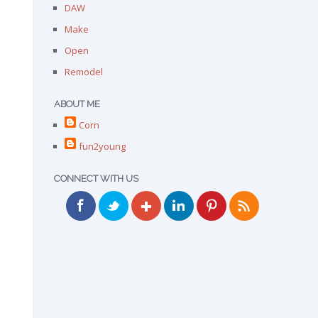
DAW
Make
Open
Remodel
ABOUT ME
Corn
fun2young
CONNECT WITH US