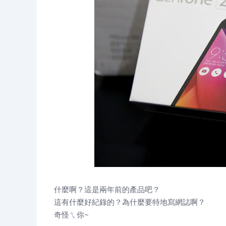
什麼啊？這是兩年前的產品吧？
這有什麼好紀錄的？為什麼要特地寫網誌啊？
奇怪ㄟ你~