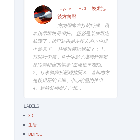
Toyota TERCEL 換燈泡
後方向燈
方向燈向左打的時候，儀
表指示燈跳得很快。 想必是某個燈泡
故障了，檢查結果是左後方的方向燈
不會亮了。 替換拆裝紀錄如下： 1、
打開行李箱，拿十字起子逆時針轉鬆
移除箭頭處的螺絲 (左側後車燈組)
2、行李箱飾板輕輕拉開 3、這個地方
是後燈座的卡榫，小心的壓開推出
4、逆時針轉開方向燈...
LABELS
3D
生活
BMPCC